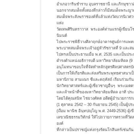
อำเภอวารินชำราบ อุบลราชธานี และภิกษุชาวอัง
นอกจากสมเด็จทั้งสองที่กล่าวก็มีสมเด็จพระญา
สมเด็จพระสังฆราชองค์ที่แล้วแห่งวัดบวรนิเวศ
แห่ง
วัดเทพศิรินทราวาส พระองค์ท่านแรกผู้เขียนโชค
นิมนต์
ไปพระราชพิธีวางศิลาฤกษ์อาคารศูนย์การแพทย์
พระบาทสมเด็จพระเจ้าอยู่หัวรัชกาลที่ 9 และสม
ไปทรงเป็นประธานเมื่อ พ.ศ. 2535 และเป็นประธ
ดำรงตำแหน่งอธิการบดี มหาวิทยาลัยมหิดล (9
อนุโมทนาขอบใจที่จัดทำหลักสูตรศิลปศาสตรบัณ
เป็นการให้เกียรติและส่งเสริมพระพุทธศาสนาเป
มหานิกาย สามเณร ชีและคฤหัสถ์ เรียนร่วมกัน
นักวิทยาศาสตร์และผู้เชี่ยวชาญอื่นๆ พระเมต
และเจ้าหน้าที่ของมหาวิทยาลัยมหิดล อาทิ ป
โดยได้คุณสนิท ไชยวงศ์คต อดีตผู้อำนวยการ
(1 ตุลาคม 2542 – 30 กันยายน 2545) เป็นผู
(เงื่อม พานิช อินฺทปญฺโญ พ.ศ. 2449-2536) ผ
เลขวณิชธรรมวิทักษ์ ให้ไปถวายการตรวจที่วัด
องค์
ที่กล่าวเป็นปราชญ์แห่งกรุงรัตนโกสินทร์เช่นกัน