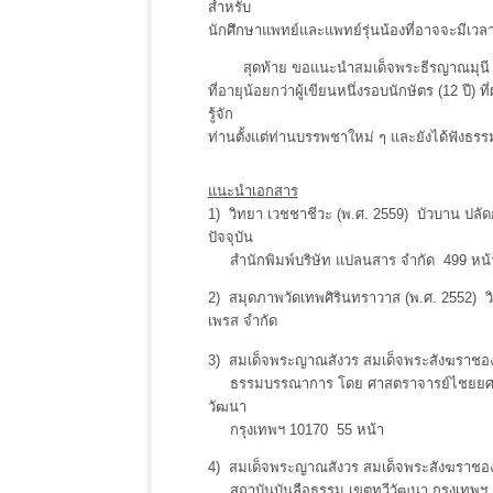
สำหรับ
นักศึกษาแพทย์และแพทย์รุ่นน้องที่อาจจะมีเวลา
สุดท้าย ขอแนะนำสมเด็จพระธีรญาณมุนี (พ.ศ
ที่อายุน้อยกว่าผู้เขียนหนึ่งรอบนักษัตร (12 ปี) ท
รู้จัก
ท่านตั้งแต่ท่านบรรพชาใหม่ ๆ และยังได้ฟังธรร
แนะนำเอกสาร
1) วิทยา เวชชาชีวะ (พ.ศ. 2559) บัวบาน ปลั
ปัจจุบัน
สำนักพิมพ์บริษัท แปลนสาร จำกัด 499 หน้
2) สมุดภาพวัดเทพศิรินทราวาส (พ.ศ. 2552) วิ
เพรส จำกัด
3) สมเด็จพระญาณสังวร สมเด็จพระสังฆราชองค์ที
ธรรมบรรณาการ โดย ศาสตราจารย์ไชยยศ เหม
วัฒนา
กรุงเทพฯ 10170 55 หน้า
4) สมเด็จพระญาณสังวร สมเด็จพระสังฆราชองค์
สถาบันบันลือธรรม เขตทวีวัฒนา กรุงเทพฯ 