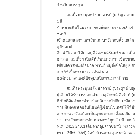
จังหวัดนครปฐม
สมเด็จพระพุทธโฆษาจารย์ (เจริญ สุขบท ญา
มุนี
ข้าหลวงเดิมในพระบาทสมเด็จพระจอมเกล้าเจ้าอยู่
ชลบุรี
เจ้าคุณสมเด็จฯ เล่าเรียนภาษาอังกฤษตั้งแต่เล็
อุปัชฌาย์
อีก 4 ปีต่อมาได้มาอยู่ที่วัดเทพศิรินทร์ฯ และเมื
อาวาส สมเด็จฯ เป็นผู้ที่เรียนเก่งมาก เชี่ยวชา
เขียนเคารพนับถือมาก ท่านเป็นผู้ตั้งชื่อให้ผู้
จารย์ที่เป็นธรรมยุตองค์หลังสุด
องค์ต่อมาจนองค์ปัจจุบันเป็นพระมหานิกาย
สมเด็จพระพุทธโฆษาจารย์ (ประยุทธ์ ปยุตฺโต) 
ผู้เขียนได้รับการบอกเล่าจากสุลักษณ์ ศิวรักษ์ 
ถึงกิตติศัพท์ของท่านเมื่อกลับจากไปศึกษาที่ต่า
ท่านมีเมตตาเคยรับนิมนต์ผู้เขียนไปเทศน์ให้ที่บ้
สารภาพว่าถึงแม้จะเป็นพุทธมามกะตั้งแต่เกิด แต่ม
ประเภทเรียกหลวงพ่อ หลวงตาก็ดูจะไม่มี ยกเว้นพ
พ.ศ. 2413-2492) เดิมจากอุบลราชธานี หล
(พ.ศ. 2456-2554) วัดป่าบ้านตาด อุดรธานี ห