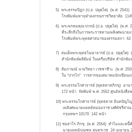
5) พระธรรมปิฎก (ป.อ. ปยุตฺโต) (พ.ศ. 2541) พ
โรงพิมพ์มหาจุฬาลงกรณราชวิทยาลัย 1145
6) พระพรหมคุณาภรณ์ (ป.อ. ปยุตฺโต) (พ.ศ.
ที่ระลึกถึงในการพระราชทานเพลิงศพนายแพทย์
โรงพิมพ์พระพุทธศาสนาของธรรมสภา 62 
7) สมเด็จพระพุทธโฆษาจารย์ (ป.อ. ปยุตฺโต) (
สำนักพิมพ์ผลิธัมม์ ในเครือบริษัท สำนักพิม
8) สัมภาษณ์ นายวิทยา เวชชาชีวะ (พ.ศ. 2559
ใน “ปากไก่” วารสารของสมาคมนักเขียนแห
9) พระธรรมโกศาจารย์ (พุทธทาสภิกขุ) อานาปา
172 หน้า จัดพิมพ์ พ.ศ. 2552 ศูนย์หนังสือ
10) พระธรรมโกศาจารย์ (พุทธธาส อินทปัญโญ)
เพลิงศพนายแพทย์หม่อมราชวงศ์พัชรีสาณ ช
กรุงเทพฯ 10170 142 หน้า
11) ชยสาโร ภิกขุ (พ.ศ. 2554) ทำไมและหนี้ศั
นายแพทย์กุณฑล สุนทรเวช 24 เมษายน 2554 