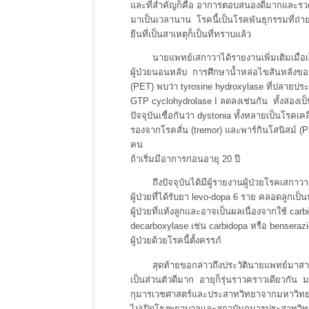
และที่สำคัญก็คือ อาการตอบสนองดีมากและรวดเร
มาเป็นเวลานาน โรคนี้เป็นโรคพันธุกรรมที่ถ
ยีนที่เป็นสาเหตุก็เป็นที่ทราบแล้ว
นายแพทย์เสกาวาได้รายงานเพิ่มเติมเมื่อเร็ว
ผู้ป่วยนอนหลับ การศึกษาน้ำหล่อไขสันหลังขอ
(PET) พบว่า tyrosine hydroxylase ที่ปลายประ
GTP cyclohydrolase I ลดลงเช่นกัน ทั้งสองเป
ปัจจุบันเชื่อกันว่า dystonia ทั้งหลายเป็นโรคเ
รองจากโรคสั่น (tremor) และพาร์กินโสนิสม์ (P
คน
ถ้าเริ่มมีอาการก่อนอายุ 20 ปี
ถึงปัจจุบันได้มีผู้รายงานผู้ป่วยโรคเสกาวาถ
ผู้ป่วยที่ได้รับยา levo-dopa 6 ราย คลอดลูกเป็
ผู้ป่วยที่แท้งลูกและอาจเป็นผลเนื่องจากใช้ car
decarboxylase เช่น carbidopa หรือ benserazid
ผู้ป่วยด้วยโรคนี้ตั้งครรภ์
สุดท้ายขอกล่าวถึงประวัตินายแพทย์มาสายา เ
เป็นส่วนตัวดีมาก อายุก็รุ่นราวคราวเดียวก
กุมารเวชศาสตร์และประสาทวิทยาจากมหาวิทยาล
ไปเปิดโรงพยาบาลและสถาบันกุมารประสาทวิทย